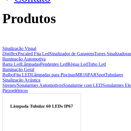
Produtos
Sinalização Visual
Digiflex
Piscaled Fita Led
Sinalizador de Garagem
Torres Sinalizadora
Iluminação Automotiva
Barra Led
Lâmpadas
Pendentes Led
Régua Led
Tubo Led
Iluminação Geral
Bulbo
Fita LED
Lâmpadas para Piscinas
MR16
PAR
Spot
Tubulares
Sinalização Acústica
Sirenes/Sonalarmes Automotivos
Sonalarme com LED
Sonalarmes Ele
Piezoelétricos
Lâmpada Tubular 60 LEDs IP67