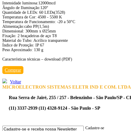
Intensidade luminosa:12000mcd
Ângulo de Iluminação:120°
Quantidade de LEDs: 60 LEDs(3528)
Temperatura de Cor: 4500 - 5500 K
Temperatura de Funcionamento: -20 a 50°C
Alimentação:cabo PP(1,5m)
Dimensional: 300mm x Ø25mm
Fixação: 2 braçadeiras de aço T8
Material do Tubo: Acrílico transparente
Índice de Proteção: IP 67
Peso Aproximado: 130 g
Características técnicas – download (PDF)
Comprar
Voltar
MICROELECTRON SISTEMAS ELETR IND E COM. LTDA
Rua Serra de Jairé, 255 / 257 - Belenzinho - São Paulo/SP - 
(11) 3337-2939 (11) 4328-9124 - São Paulo - SP
Cadastre-se