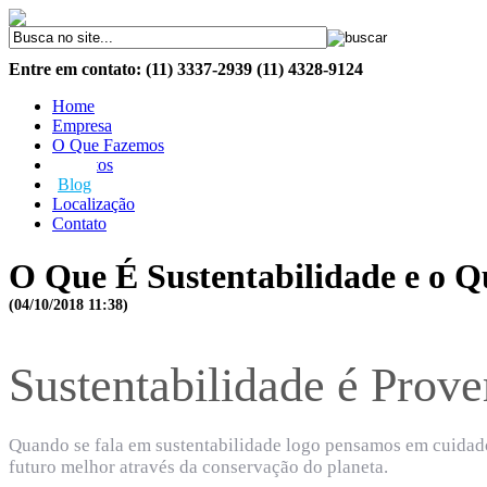
Entre em contato: (11) 3337-2939 (11) 4328-9124
Home
Empresa
O Que Fazemos
Produtos
Blog
Localização
Contato
O Que É Sustentabilidade e o 
(04/10/2018 11:38)
Sustentabilidade é Prove
Quando se fala em sustentabilidade logo pensamos em cuidado
futuro melhor através da conservação do planeta.