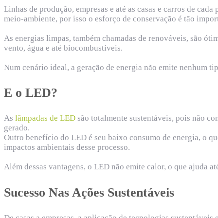
Linhas de produção, empresas e até as casas e carros de cada
meio-ambiente, por isso o esforço de conservação é tão impor
As energias limpas, também chamadas de renováveis, são ótima
vento, água e até biocombustíveis.
Num cenário ideal, a geração de energia não emite nenhum ti
E o LED?
As
lâmpadas de LED
são totalmente sustentáveis, pois não c
gerado.
Outro benefício do LED é seu baixo consumo de energia, o que
impactos ambientais desse processo.
Além dessas vantagens, o LED não emite calor, o que ajuda a
Sucesso Nas Ações Sustentáveis
De casas a empresas, a aplicação de tecnologias sustentáveis 