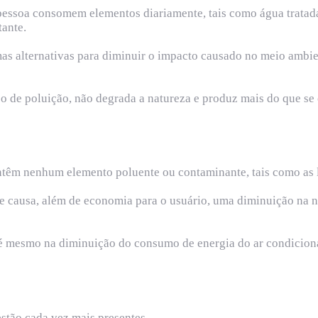
 pessoa consomem elementos diariamente, tais como água tratad
tante.
s alternativas para diminuir o impacto causado no meio ambient
po de poluição, não degrada a natureza e produz mais do que se
ontêm nenhum elemento poluente ou contaminante, tais como as 
 causa, além de economia para o usuário, uma diminuição na ne
té mesmo na diminuição do consumo de energia do ar condicion
estão cada vez mais presentes.