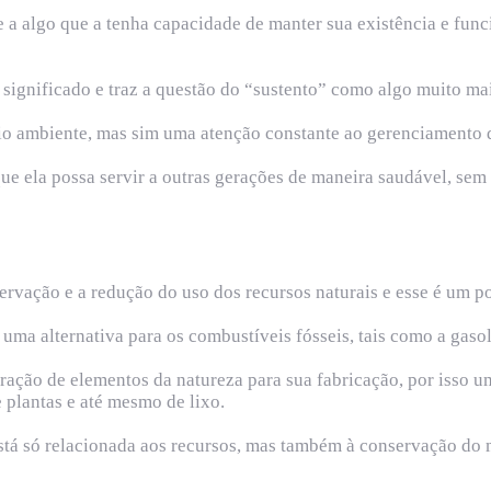
re a algo que a tenha capacidade de manter sua existência e fu
 significado e traz a questão do “sustento” como algo muito ma
io ambiente, mas sim uma atenção constante ao gerenciamento de
ue ela possa servir a outras gerações de maneira saudável, sem
ervação e a redução do uso dos recursos naturais e esse é um p
ma alternativa para os combustíveis fósseis, tais como a gasoli
ção de elementos da natureza para sua fabricação, por isso um
 plantas e até mesmo de lixo.
stá só relacionada aos recursos, mas também à conservação do